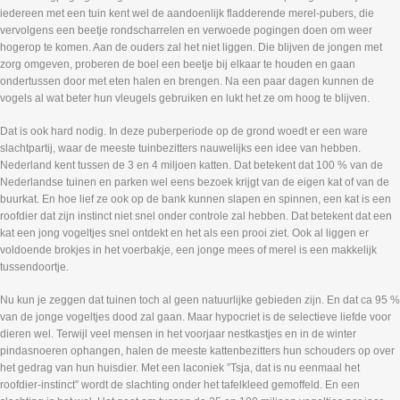
iedereen met een tuin kent wel de aandoenlijk fladderende merel-pubers, die
vervolgens een beetje rondscharrelen en verwoede pogingen doen om weer
hogerop te komen. Aan de ouders zal het niet liggen. Die blijven de jongen met
zorg omgeven, proberen de boel een beetje bij elkaar te houden en gaan
ondertussen door met eten halen en brengen. Na een paar dagen kunnen de
vogels al wat beter hun vleugels gebruiken en lukt het ze om hoog te blijven.
Dat is ook hard nodig. In deze puberperiode op de grond woedt er een ware
slachtpartij, waar de meeste tuinbezitters nauwelijks een idee van hebben.
Nederland kent tussen de 3 en 4 miljoen katten. Dat betekent dat 100 % van de
Nederlandse tuinen en parken wel eens bezoek krijgt van de eigen kat of van de
buurkat. En hoe lief ze ook op de bank kunnen slapen en spinnen, een kat is een
roofdier dat zijn instinct niet snel onder controle zal hebben. Dat betekent dat een
kat een jong vogeltjes snel ontdekt en het als een prooi ziet. Ook al liggen er
voldoende brokjes in het voerbakje, een jonge mees of merel is een makkelijk
tussendoortje.
Nu kun je zeggen dat tuinen toch al geen natuurlijke gebieden zijn. En dat ca 95 %
van de jonge vogeltjes dood zal gaan. Maar hypocriet is de selectieve liefde voor
dieren wel. Terwijl veel mensen in het voorjaar nestkastjes en in de winter
pindasnoeren ophangen, halen de meeste kattenbezitters hun schouders op over
het gedrag van hun huisdier. Met een laconiek ”Tsja, dat is nu eenmaal het
roofdier-instinct” wordt de slachting onder het tafelkleed gemoffeld. En een