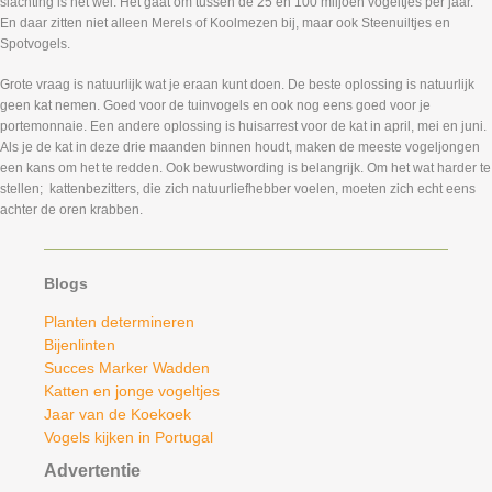
slachting is het wel. Het gaat om tussen de 25 en 100 miljoen vogeltjes per jaar.
En daar zitten niet alleen Merels of Koolmezen bij, maar ook Steenuiltjes en
Spotvogels.
Grote vraag is natuurlijk wat je eraan kunt doen. De beste oplossing is natuurlijk
geen kat nemen. Goed voor de tuinvogels en ook nog eens goed voor je
portemonnaie. Een andere oplossing is huisarrest voor de kat in april, mei en juni.
Als je de kat in deze drie maanden binnen houdt, maken de meeste vogeljongen
een kans om het te redden. Ook bewustwording is belangrijk. Om het wat harder te
stellen; kattenbezitters, die zich natuurliefhebber voelen, moeten zich echt eens
achter de oren krabben.
Blogs
Planten determineren
Bijenlinten
Succes Marker Wadden
Katten en jonge vogeltjes
Jaar van de Koekoek
Vogels kijken in Portugal
Advertentie