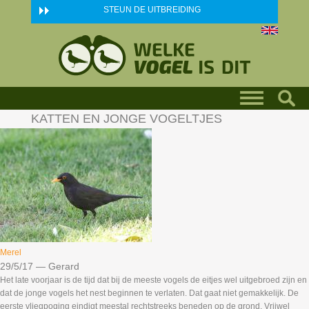
Skip to main content
STEUN DE UITBREIDING
KATTEN EN JONGE VOGELTJES
Merel
29/5/17
—
Gerard
Het late voorjaar is de tijd dat bij de meeste vogels de eitjes wel uitgebroed zijn en
dat de jonge vogels het nest beginnen te verlaten. Dat gaat niet gemakkelijk. De
eerste vliegpoging eindigt meestal rechtstreeks beneden op de grond. Vrijwel