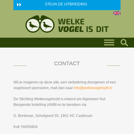
Skip to main content
STEUN DE UITBREIDING
CONTACT
Wil je reageren op deze site, een verbetering doorgeven of een
vogelsoort sponsoren, mail dan naar
info@welkevogelisdit.nl
De Stichting Welkevogelisdit is erkend als Algemeen Nut
Beogende Instelling (ANBI en te bereiken via
G. Brinkman, Schelgeest 35, 1901 HC Castricum
KvK 59356804