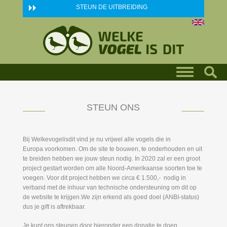
Skip to main content
STEUN DE UITBREIDING
STEUN ONS
Bij Welkevogelisdit vind je nu vrijwel alle vogels die in
Europa voorkomen. Om de site te bouwen, te onderhouden en uit
te breiden hebben we jouw steun nodig. In 2020 zal er een groot
project gestart worden om alle Noord-Amerikaanse soorten toe te
voegen. Voor dit project hebben we circa € 1.500,- nodig in
verband met de inhuur van technische ondersteuning om dit op
de website te krijgen.We zijn erkend als goed doel (ANBI-status)
dus je gift is aftrekbaar.
Je kunt ons steunen door hieronder een donatie te doen.