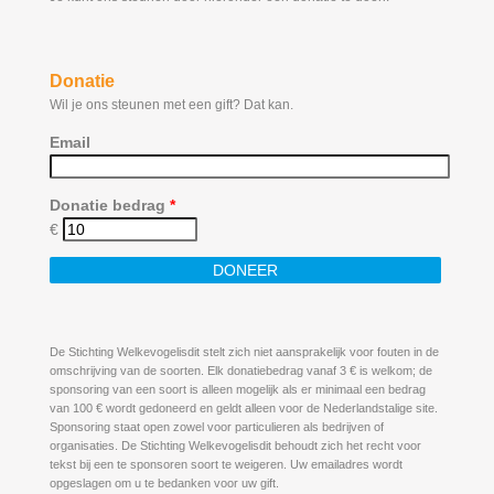
Donatie
Wil je ons steunen met een gift? Dat kan.
Email
Donatie bedrag
*
€
De Stichting Welkevogelisdit stelt zich niet aansprakelijk voor fouten in de
omschrijving van de soorten. Elk donatiebedrag vanaf 3 € is welkom; de
sponsoring van een soort is alleen mogelijk als er minimaal een bedrag
van 100 € wordt gedoneerd en geldt alleen voor de Nederlandstalige site.
Sponsoring staat open zowel voor particulieren als bedrijven of
organisaties. De Stichting Welkevogelisdit behoudt zich het recht voor
tekst bij een te sponsoren soort te weigeren. Uw emailadres wordt
opgeslagen om u te bedanken voor uw gift.