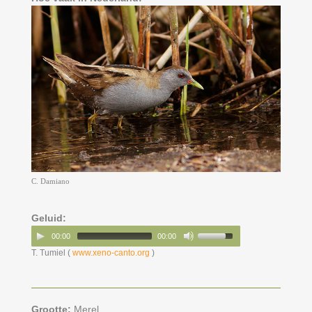
C. Damiano
Geluid:
00:00
00:00
T. Tumiel (
www.xeno-canto.org
)
Grootte:
Merel