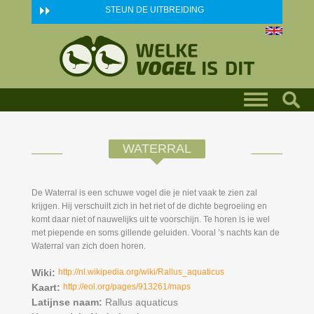
Skip to main content
STEUN DE UITBREIDING
WATERRAL
De Waterral is een schuwe vogel die je niet vaak te zien zal
krijgen. Hij verschuilt zich in het riet of de dichte begroeiing en
komt daar niet of nauwelijks uit te voorschijn. Te horen is ie wel
met piepende en soms gillende geluiden. Vooral ’s nachts kan de
Waterral van zich doen horen.
Wiki:
http://nl.wikipedia.org/wiki/Rallus_aquaticus
Kaart:
http://eol.org/pages/913261/maps
Latijnse naam:
Rallus aquaticus