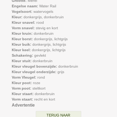
Grootte:
Merel
Engelse naam:
Water Rail
Vogelsoort:
watervogels
Kleur:
donkergrijs,
donkerbruin
Kleur snavel:
rood
Vorm snavel:
stevig en kort
Kleur kruin:
donkerbruin
Kleur borst:
donkergrijs,
lichtgrijs
Kleur buik:
donkergrijs,
lichtgrijs
Kleur keel:
donkergrijs,
lichtgrijs
Schakering:
gevlekt
Kleur stuit:
donkerbruin
Kleur vleugel bovenzijde:
donkerbruin
Kleur vleugel onderzijde:
grijs
Vorm Vleugel:
rond
Kleur poot:
roze
Vorm poot:
steltkort
Kleur staart:
donkerbruin
Vorm staart:
recht en kort
Advertentie
TERUG NAAR