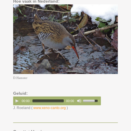
Hoe vaak in Nederland:
D.Hamster
Geluid:
00:00
00:00
J. Roeland (
www.xeno-canto.org
)