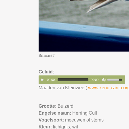
Brianac37
Geluid:
00:00
00:00
Maarten van Kleinwee (
www.xeno-canto.or
Grootte:
Buizerd
Engelse naam:
Herring Gull
Vogelsoort:
meeuwen of sterns
Kleur:
lichtgrijs,
wit