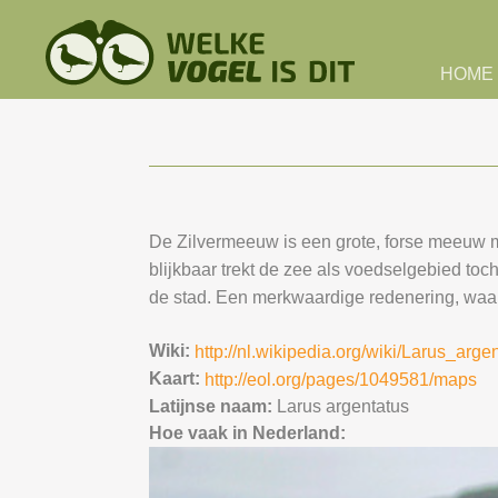
Skip to main content
HOME
De Zilvermeeuw is een grote, forse meeuw me
blijkbaar trekt de zee als voedselgebied toc
de stad. Een merkwaardige redenering, waarb
Wiki:
http://nl.wikipedia.org/wiki/Larus_arge
Kaart:
http://eol.org/pages/1049581/maps
Latijnse naam:
Larus argentatus
Hoe vaak in Nederland: