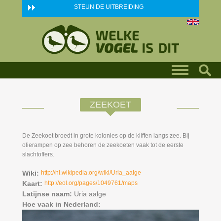
Skip to main content
STEUN DE UITBREIDING
ZEEKOET
De Zeekoet broedt in grote kolonies op de kliffen langs zee. Bij
olierampen op zee behoren de zeekoeten vaak tot de eerste
slachtoffers.
Wiki:
http://nl.wikipedia.org/wiki/Uria_aalge
Kaart:
http://eol.org/pages/1049761/maps
Latijnse naam:
Uria aalge
Hoe vaak in Nederland: