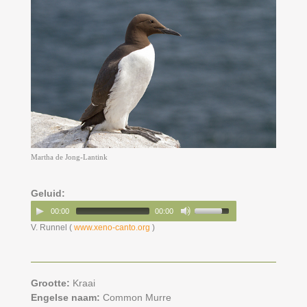
Martha de Jong-Lantink
Geluid:
00:00
00:00
V. Runnel (
www.xeno-canto.org
)
Grootte:
Kraai
Engelse naam:
Common Murre