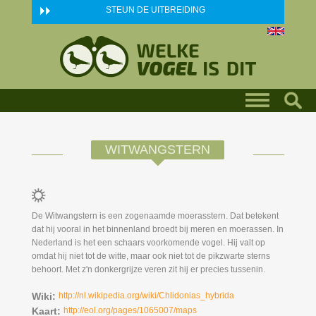
Skip to main content
STEUN DE UITBREIDING
WITWANGSTERN
De Witwangstern is een zogenaamde moerasstern. Dat betekent
dat hij vooral in het binnenland broedt bij meren en moerassen. In
Nederland is het een schaars voorkomende vogel. Hij valt op
omdat hij niet tot de witte, maar ook niet tot de pikzwarte sterns
behoort. Met z'n donkergrijze veren zit hij er precies tussenin.
Wiki:
http://nl.wikipedia.org/wiki/Chlidonias_hybrida
Kaart:
http://eol.org/pages/1065007/maps