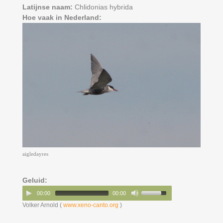
Latijnse naam:
Chlidonias hybrida
Hoe vaak in Nederland:
aigledayres
Geluid:
00:00
00:00
Volker Arnold (
www.xeno-canto.org
)