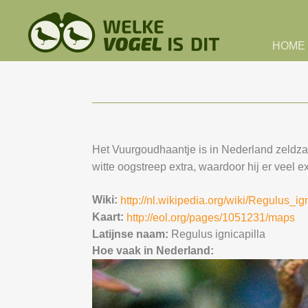
Skip to main content
HOME
Het Vuurgoudhaantje is in Nederland zeldza
witte oogstreep extra, waardoor hij er veel ex
Wiki:
http://nl.wikipedia.org/wiki/Regulus_ig
Kaart:
http://eol.org/pages/1051231/maps
Latijnse naam:
Regulus ignicapilla
Hoe vaak in Nederland: