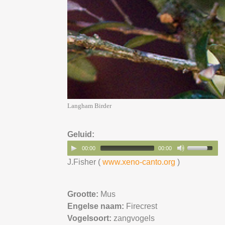
Langham Birder
Geluid:
00:00
00:00
J.Fisher (
www.xeno-canto.org
)
Grootte:
Mus
Engelse naam:
Firecrest
Vogelsoort:
zangvogels