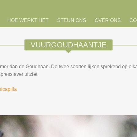
HOE WERKT HET
STEUN ONS
OVER ONS
CO
VUURGOUDHAANTJE
mer dan de Goudhaan. De twee soorten lijken sprekend op elka
pressiever uitziet.
nicapilla