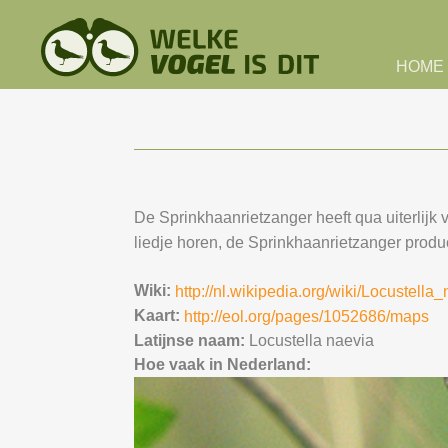
Skip to main content
HOME
De Sprinkhaanrietzanger heeft qua uiterlijk
liedje horen, de Sprinkhaanrietzanger produce
Wiki:
http://nl.wikipedia.org/wiki/Locustella
Kaart:
http://eol.org/pages/1052686/maps
Latijnse naam:
Locustella naevia
Hoe vaak in Nederland: