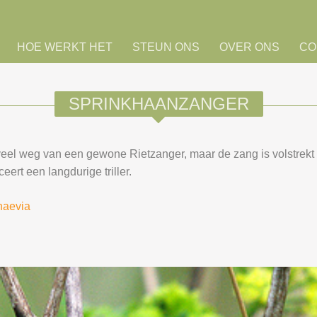
HOE WERKT HET
STEUN ONS
OVER ONS
CO
SPRINKHAANZANGER
 veel weg van een gewone Rietzanger, maar de zang is volstrekt
ert een langdurige triller.
_naevia