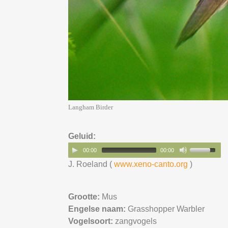
Langham Birder
Geluid:
00:00
00:00
J. Roeland (
www.xeno-canto.org
)
Grootte:
Mus
Engelse naam:
Grasshopper Warbler
Vogelsoort:
zangvogels