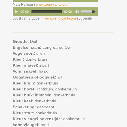
Mats Rellmar (
www.xeno-canto.org
)
00:00
00:00
Joost van Bruggen (
www.xeno-canto.org
) Juvenile
Grootte:
Duif
Engelse naam:
Long-eared Owl
Vogelsoort:
uilen
Kleur:
donkerbruin
Kleur snavel:
zwart
Vorm snavel:
haak
Oogstreep of oogvlek:
wit
Kleur kruin:
donkerbruin
Kleur borst:
lichtbruin,
donkerbruin
Kleur buik:
lichtbruin,
donkerbruin
Kleur keel:
donkerbruin
Schakering:
gestreept
Kleur stuit:
donkerbruin
Kleur vleugel bovenzijde:
donkerbruin
Vorm Vleugel:
rond