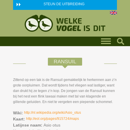
Skip to main content
STEUN DE UITBREIDING
RANSUIL
Zittend op een tak is de Ransuil gemakkelijk te herkennen aan z’n
grote oorpluimen. Dat wordt tijdens het vliegen wat lastiger, want
dan drukt hij ze tegen z’n kop. De jongen van de Ransuil kunnen
bij het nest een flink lawaai maken met tal van klagende en
gillende geluiden. En niet te vergeten een piepende schommel.
Wiki:
http://nl.wikipedia.org/wiki/Asio_otus
Kaart:
http://eol.org/pages/915724/maps
Latijnse naam:
Asio otus