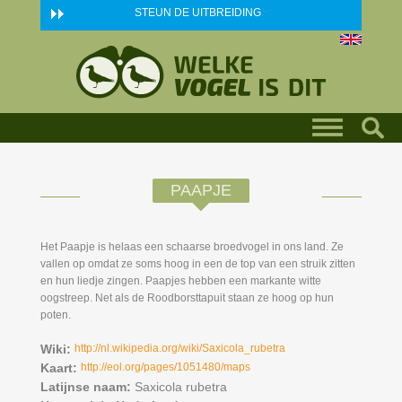
Skip to main content
STEUN DE UITBREIDING
PAAPJE
Het Paapje is helaas een schaarse broedvogel in ons land. Ze
vallen op omdat ze soms hoog in een de top van een struik zitten
en hun liedje zingen. Paapjes hebben een markante witte
oogstreep. Net als de Roodborsttapuit staan ze hoog op hun
poten.
Wiki:
http://nl.wikipedia.org/wiki/Saxicola_rubetra
Kaart:
http://eol.org/pages/1051480/maps
Latijnse naam:
Saxicola rubetra