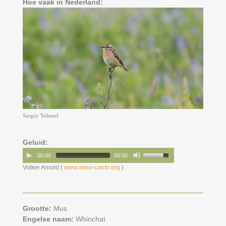
Hoe vaak in Nederland:
Sergey Yeliseef
Geluid:
00:00
00:00
Volker Arnold (
www.xeno-canto.org
)
Grootte:
Mus
Engelse naam:
Whinchat