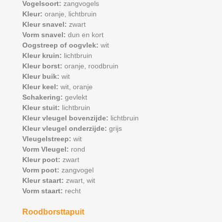
Vogelsoort:
zangvogels
Kleur:
oranje,
lichtbruin
Kleur snavel:
zwart
Vorm snavel:
dun en kort
Oogstreep of oogvlek:
wit
Kleur kruin:
lichtbruin
Kleur borst:
oranje,
roodbruin
Kleur buik:
wit
Kleur keel:
wit,
oranje
Schakering:
gevlekt
Kleur stuit:
lichtbruin
Kleur vleugel bovenzijde:
lichtbruin
Kleur vleugel onderzijde:
grijs
Vleugelstreep:
wit
Vorm Vleugel:
rond
Kleur poot:
zwart
Vorm poot:
zangvogel
Kleur staart:
zwart,
wit
Vorm staart:
recht
Roodborsttapuit