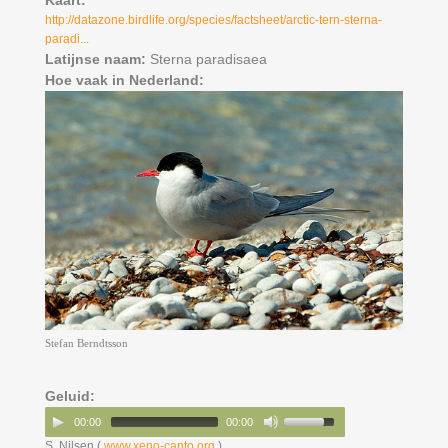
Kaart:
http://datazone.birdlife.org/species/factsheet/arctic-tern-sterna-
paradi...
Latijnse naam:
Sterna paradisaea
Hoe vaak in Nederland:
Stefan Berndtsson
Geluid:
00:00
00:00
S. Nilsen (
www.xeno-canto.org
)