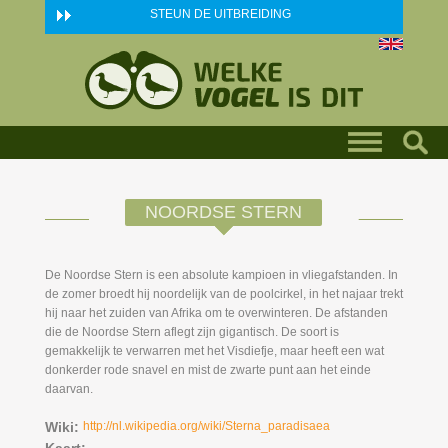
Skip to main content
STEUN DE UITBREIDING
NOORDSE STERN
De Noordse Stern is een absolute kampioen in vliegafstanden. In
de zomer broedt hij noordelijk van de poolcirkel, in het najaar trekt
hij naar het zuiden van Afrika om te overwinteren. De afstanden
die de Noordse Stern aflegt zijn gigantisch. De soort is
gemakkelijk te verwarren met het Visdiefje, maar heeft een wat
donkerder rode snavel en mist de zwarte punt aan het einde
daarvan.
Wiki:
http://nl.wikipedia.org/wiki/Sterna_paradisaea