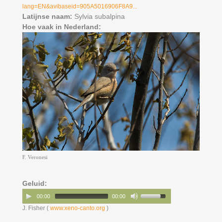
lang=EN&avibaseid=905A5016906F8A9...
Latijnse naam:
Sylvia subalpina
Hoe vaak in Nederland:
F. Veronesi
Geluid:
00:00
00:00
J. Fisher (
www.xeno-canto.org
)