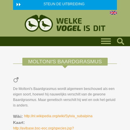
Skip to main content
STEUN DE UITBREIDING
MOLTONI'S BAARDGRASMUS
De Moltoni's Baardgrasmus wordt algemeen beschouwd als een
eigen soort, hoewel hij nauwelijks verschilt van de gewone
Baardgrasmus. Maar genetisch verschilt hij wel en ook het geluid
is anders.
Wiki:
http://nl.wikipedia.org/wiki/Sylvia_subalpina
Kaart:
http://avibase.bsc-eoc.org/species.jsp?