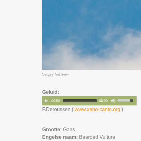
Sergey Yeliseev
Geluid:
00:00
00:00
F.Deroussen (
www.xeno-canto.org
)
Grootte:
Gans
Engelse naam:
Bearded Vulture