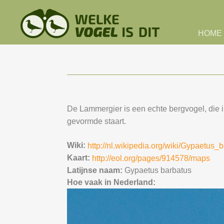
Skip to main content
HOME
De Lammergier is een echte bergvogel, die 
gevormde staart.
Wiki:
http://nl.wikipedia.org/wiki/Gypaetus_
Kaart:
http://eol.org/pages/914578/maps
Latijnse naam:
Gypaetus barbatus
Hoe vaak in Nederland: