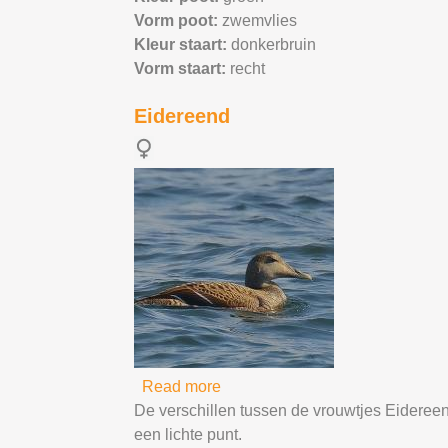
Vorm poot:
zwemvlies
Kleur staart:
donkerbruin
Vorm staart:
recht
Eidereend
Read more
about Eidereend
De verschillen tussen de vrouwtjes Eidereend
een lichte punt.