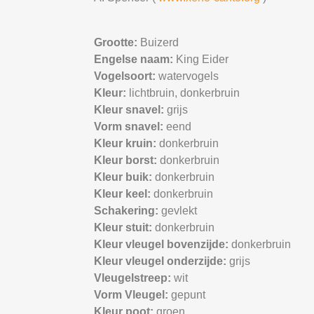
Grootte:
Buizerd
Engelse naam:
King Eider
Vogelsoort:
watervogels
Kleur:
lichtbruin,
donkerbruin
Kleur snavel:
grijs
Vorm snavel:
eend
Kleur kruin:
donkerbruin
Kleur borst:
donkerbruin
Kleur buik:
donkerbruin
Kleur keel:
donkerbruin
Schakering:
gevlekt
Kleur stuit:
donkerbruin
Kleur vleugel bovenzijde:
donkerbruin
Kleur vleugel onderzijde:
grijs
Vleugelstreep:
wit
Vorm Vleugel:
gepunt
Kleur poot:
groen