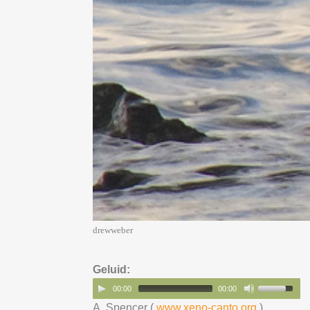
drewweber
Geluid:
00:00
00:00
A. Spencer (
www.xeno-canto.org
)