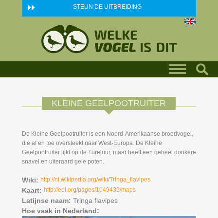
Skip to main content
STEUN DE UITBREIDING
KLEINE GEELPOOTRUITER
De Kleine Geelpootruiter is een Noord-Amerikaanse broedvogel,
die af en toe oversteekt naar West-Europa. De Kleine
Geelpootruiter lijkt op de Tureluur, maar heeft een geheel donkere
snavel en uiteraard gele poten.
Wiki:
http://nl.wikipedia.org/wiki/Tringa_flavipes
Kaart:
http://eol.org/pages/1049439/maps
Latijnse naam:
Tringa flavipes
Hoe vaak in Nederland: