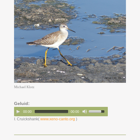
Michael Klotz
Geluid:
00:00
00:00
I. Cruickshank(
www.xeno-canto.org
)