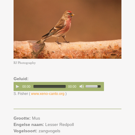
RJ Photography
Geluid:
00:00
00:00
S. Fisher (
www.xeno-canto.org
)
Grootte:
Mus
Engelse naam:
Lesser Redpoll
Vogelsoort:
zangvogels