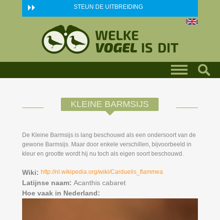
Skip to main content
STEUN DE UITBREIDING
KLEINE BARMSIJS
De Kleine Barmsijs is lang beschouwd als een ondersoort van de
gewone Barmsijs. Maar door enkele verschillen, bijvoorbeeld in
kleur en grootte wordt hij nu toch als eigen soort beschouwd.
Wiki:
http://nl.wikipedia.org/wiki/Carduelis_flammea
Latijnse naam:
Acanthis cabaret
Hoe vaak in Nederland: