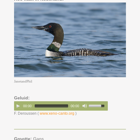
JanetandPhil
Geluid:
00:00
00:00
F. Deroussen (
www.xeno-canto.org
)
Grootte:
Gans