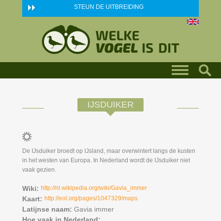
Skip to main content
STEUN DE UITBREIDING
IJSDUIKER
De IJsduiker broedt op IJsland, maar overwintert langs de kusten
in het westen van Europa. In Nederland wordt de IJsduiker niet
vaak gezien.
Wiki:
http://nl.wikipedia.org/wiki/Gavia_immer
Kaart:
http://eol.org/pages/1047329/maps
Latijnse naam:
Gavia immer
Hoe vaak in Nederland: