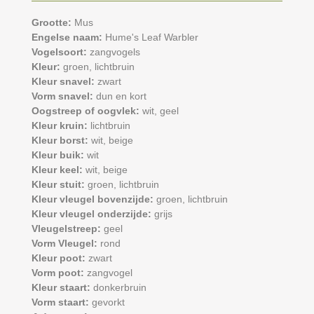
Grootte:
Mus
Engelse naam:
Hume's Leaf Warbler
Vogelsoort:
zangvogels
Kleur:
groen,
lichtbruin
Kleur snavel:
zwart
Vorm snavel:
dun en kort
Oogstreep of oogvlek:
wit,
geel
Kleur kruin:
lichtbruin
Kleur borst:
wit,
beige
Kleur buik:
wit
Kleur keel:
wit,
beige
Kleur stuit:
groen,
lichtbruin
Kleur vleugel bovenzijde:
groen,
lichtbruin
Kleur vleugel onderzijde:
grijs
Vleugelstreep:
geel
Vorm Vleugel:
rond
Kleur poot:
zwart
Vorm poot:
zangvogel
Kleur staart:
donkerbruin
Vorm staart:
gevorkt