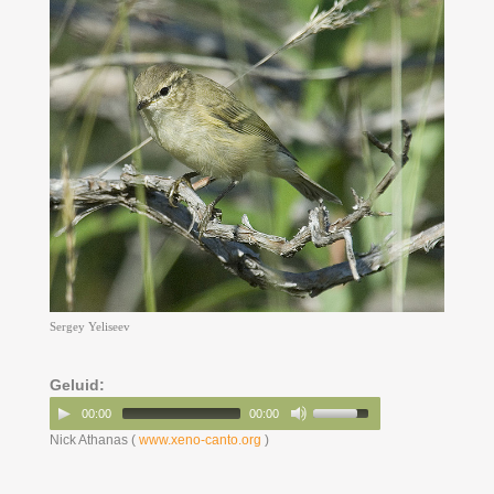
Sergey Yeliseev
Geluid:
00:00
00:00
Nick Athanas (
www.xeno-canto.org
)