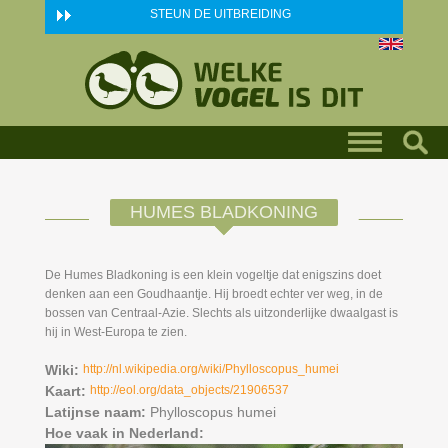
Skip to main content
STEUN DE UITBREIDING
HUMES BLADKONING
De Humes Bladkoning is een klein vogeltje dat enigszins doet
denken aan een Goudhaantje. Hij broedt echter ver weg, in de
bossen van Centraal-Azie. Slechts als uitzonderlijke dwaalgast is
hij in West-Europa te zien.
Wiki:
http://nl.wikipedia.org/wiki/Phylloscopus_humei
Kaart:
http://eol.org/data_objects/21906537
Latijnse naam:
Phylloscopus humei
Hoe vaak in Nederland: