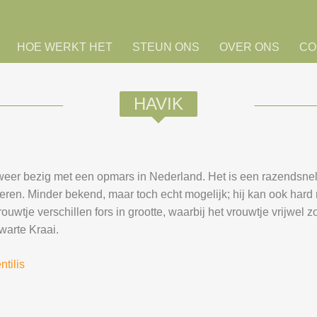
HOE WERKT HET
STEUN ONS
OVER ONS
CO
HAVIK
weer bezig met een opmars in Nederland. Het is een razendsnelle
voeren. Minder bekend, maar toch echt mogelijk; hij kan ook hard
wtje verschillen fors in grootte, waarbij het vrouwtje vrijwel z
warte Kraai.
ntilis