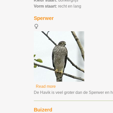
Kleur staart:
donkergrijs
Vorm staart:
recht en lang
Sperwer
Read more
about Sperwer
De Havik is veel groter dan de Sperwer en he
Buizerd