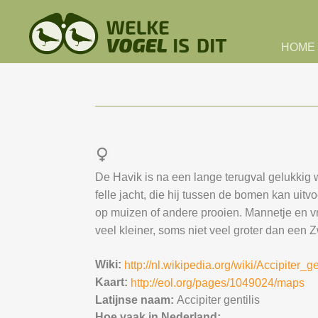
Skip to main content
HOME
De Havik is na een lange terugval gelukkig 
felle jacht, die hij tussen de bomen kan uit
op muizen of andere prooien. Mannetje en vrou
veel kleiner, soms niet veel groter dan een Z
Wiki:
http://nl.wikipedia.org/wiki/Accipiter_ge
Kaart:
http://eol.org/pages/1049024/maps
Latijnse naam:
Accipiter gentilis
Hoe vaak in Nederland: