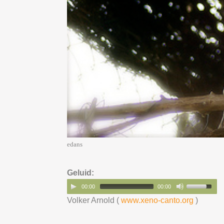
edans
Geluid:
00:00
00:00
Volker Arnold (
www.xeno-canto.org
)