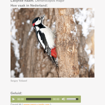
Latijnse naam:
Dendrocopos major
Hoe vaak in Nederland:
Sergey Yeliseef
Geluid:
00:00
00:00
David M (
www.xeno-canto.org
)