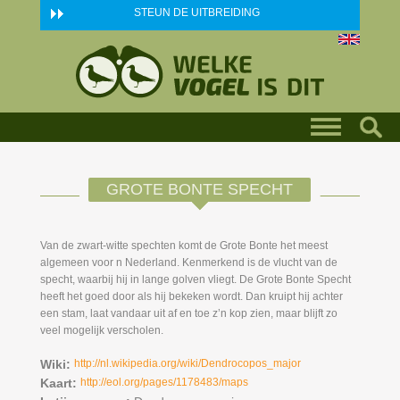
Skip to main content
STEUN DE UITBREIDING
GROTE BONTE SPECHT
Van de zwart-witte spechten komt de Grote Bonte het meest
algemeen voor n Nederland. Kenmerkend is de vlucht van de
specht, waarbij hij in lange golven vliegt. De Grote Bonte Specht
heeft het goed door als hij bekeken wordt. Dan kruipt hij achter
een stam, laat vandaar uit af en toe z’n kop zien, maar blijft zo
veel mogelijk verscholen.
Wiki:
http://nl.wikipedia.org/wiki/Dendrocopos_major
Kaart:
http://eol.org/pages/1178483/maps