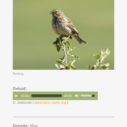
flurmog
Geluid:
00:00
00:00
D. Jablonski (
www.xeno-canto.org
)
Grootte:
Mus