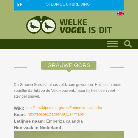
Skip to main content
STEUN DE UITBREIDING
GRAUWE GORS
De Grauwe Gors is helaas zeldzaam geworden. Het is een bruin
vogeltje dat lijkt op de Veldleeuwerik, maar hij heeft een veel
steviger snavel.
Wiki:
http://nl.wikipedia.org/wiki/Emberiza_calandra
Kaart:
http://eol.org/pages/892214/maps
Latijnse naam:
Emberiza calandra
Hoe vaak in Nederland: