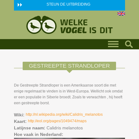
Skip to main content
STEUN DE UITBREIDING
GESTREEPTE STRANDLOPER
De Gestreepte Strandloper is een Amerikaanse soort die met
enige regelmaat te vinden is in West-Europa. Wellicht ook omdat
er een populatie in Siberie broedt. Zoals te verwachten , hij heeft
een gestreepte borst.
Wiki:
http://nl.wikipedia.org/wiki/Calidris_melanotos
Kaart:
http://eol.org/pages/1049474/maps
Latijnse naam:
Calidris melanotos
Hoe vaak in Nederland: