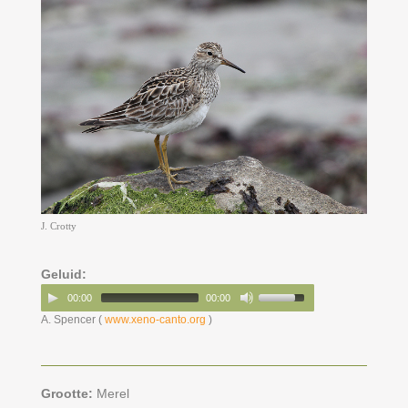
J. Crotty
Geluid:
00:00
00:00
A. Spencer (
www.xeno-canto.org
)
Grootte:
Merel