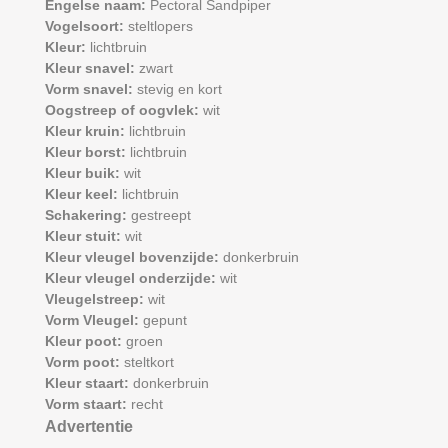
Engelse naam:
Pectoral Sandpiper
Vogelsoort:
steltlopers
Kleur:
lichtbruin
Kleur snavel:
zwart
Vorm snavel:
stevig en kort
Oogstreep of oogvlek:
wit
Kleur kruin:
lichtbruin
Kleur borst:
lichtbruin
Kleur buik:
wit
Kleur keel:
lichtbruin
Schakering:
gestreept
Kleur stuit:
wit
Kleur vleugel bovenzijde:
donkerbruin
Kleur vleugel onderzijde:
wit
Vleugelstreep:
wit
Vorm Vleugel:
gepunt
Kleur poot:
groen
Vorm poot:
steltkort
Kleur staart:
donkerbruin
Vorm staart:
recht
Advertentie