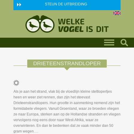
Skip to main content
STEUN DE UITBREIDING
DRIETEENSTRANDLOPER
Als je aan het strand, vlak bij de vloedlijn kleine steltlopertjes
heen en weer ziet rennen, dan zijn het steevast
Drieteenstrandlopers. Hun grootte in aanmerking nemend zijn het
formidabele vliegers. Vanuit Groenland, waar ze broeden vliegen
ze naar Europa, sterken aan op de Hollandse stranden en vliegen
vervolgens nog eens door naar West-Afrika, waar ze
overwinteren. En dan te bedenken dat ze vaak minder dan 50
gram wegen….