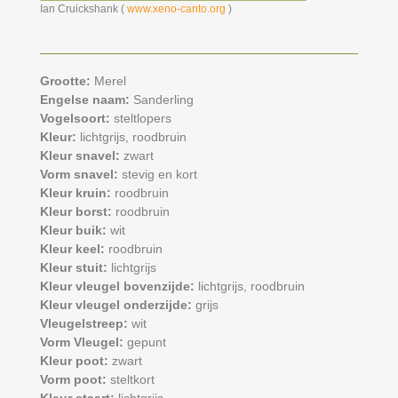
Ian Cruickshank (
www.xeno-canto.org
)
Grootte:
Merel
Engelse naam:
Sanderling
Vogelsoort:
steltlopers
Kleur:
lichtgrijs,
roodbruin
Kleur snavel:
zwart
Vorm snavel:
stevig en kort
Kleur kruin:
roodbruin
Kleur borst:
roodbruin
Kleur buik:
wit
Kleur keel:
roodbruin
Kleur stuit:
lichtgrijs
Kleur vleugel bovenzijde:
lichtgrijs,
roodbruin
Kleur vleugel onderzijde:
grijs
Vleugelstreep:
wit
Vorm Vleugel:
gepunt
Kleur poot:
zwart
Vorm poot:
steltkort
Kleur staart:
lichtgrijs