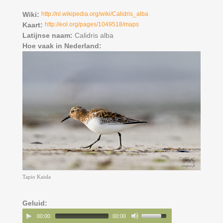
Wiki:
http://nl.wikipedia.org/wiki/Calidris_alba
Kaart:
http://eol.org/pages/1049518/maps
Latijnse naam:
Calidris alba
Hoe vaak in Nederland:
Tapio Kaisla
Geluid:
00:00
00:00