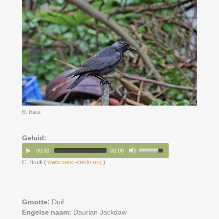
H. Haka
Geluid:
00:00
00:00
C. Bock (
www.xeno-canto.org
)
Grootte:
Duif
Engelse naam:
Daurian Jackdaw