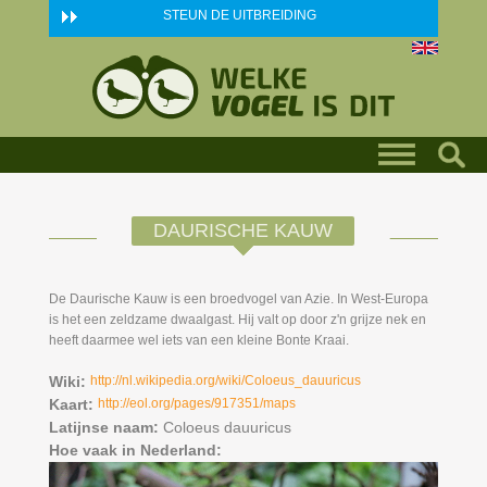
Skip to main content
STEUN DE UITBREIDING
DAURISCHE KAUW
De Daurische Kauw is een broedvogel van Azie. In West-Europa
is het een zeldzame dwaalgast. Hij valt op door z'n grijze nek en
heeft daarmee wel iets van een kleine Bonte Kraai.
Wiki:
http://nl.wikipedia.org/wiki/Coloeus_dauuricus
Kaart:
http://eol.org/pages/917351/maps
Latijnse naam:
Coloeus dauuricus
Hoe vaak in Nederland: