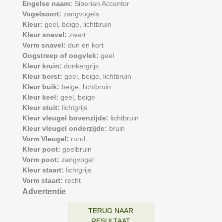
Engelse naam:
Siberian Accentor
Vogelsoort:
zangvogels
Kleur:
geel,
beige,
lichtbruin
Kleur snavel:
zwart
Vorm snavel:
dun en kort
Oogstreep of oogvlek:
geel
Kleur kruin:
donkergrijs
Kleur borst:
geel,
beige,
lichtbruin
Kleur buik:
beige,
lichtbruin
Kleur keel:
geel,
beige
Kleur stuit:
lichtgrijs
Kleur vleugel bovenzijde:
lichtbruin
Kleur vleugel onderzijde:
bruin
Vorm Vleugel:
rond
Kleur poot:
geelbruin
Vorm poot:
zangvogel
Kleur staart:
lichtgrijs
Vorm staart:
recht
Advertentie
TERUG NAAR
RESULTAAT