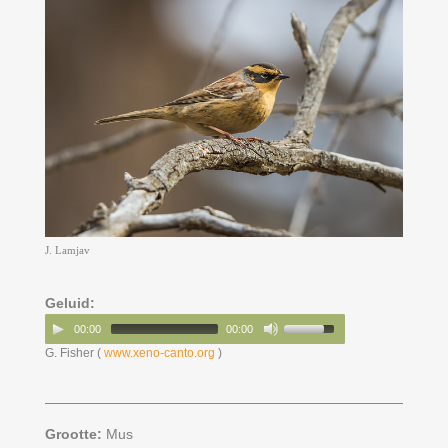
J. Lamjav
Geluid:
00:00
00:00
G. Fisher (
www.xeno-canto.org
)
Grootte:
Mus