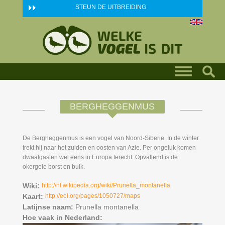
Skip to main content
STEUN DE UITBREIDING
BERGHEGGENMUS
De Bergheggenmus is een vogel van Noord-Siberie. In de winter
trekt hij naar het zuiden en oosten van Azie. Per ongeluk komen
dwaalgasten wel eens in Europa terecht. Opvallend is de
okergele borst en buik.
Wiki:
http://nl.wikipedia.org/wiki/Prunella_montanella
Kaart:
http://eol.org/pages/1050727/maps
Latijnse naam:
Prunella montanella
Hoe vaak in Nederland: